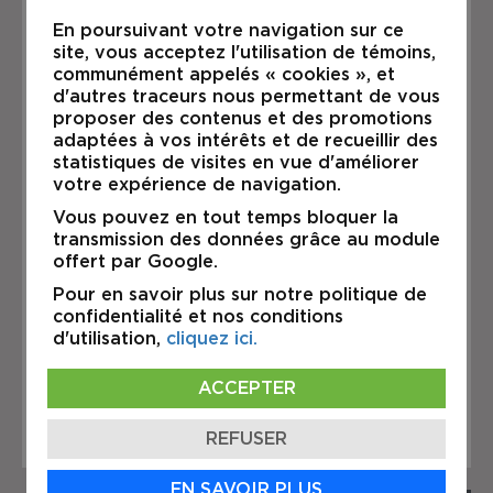
étages
En poursuivant votre navigation sur ce
Aménagement polyvalent
site, vous acceptez l'utilisation de témoins,
adaptable à diverses
communément appelés « cookies », et
opérations
d'autres traceurs nous permettant de vous
proposer des contenus et des promotions
adaptées à vos intérêts et de recueillir des
Stratégiquement situé dans un
statistiques de visites en vue d'améliorer
secteur industriel recherché,
votre expérience de navigation.
l’immeuble bénéficie d’un accès
Vous pouvez en tout temps bloquer la
rapide aux principaux axes routiers
transmission des données grâce au module
ainsi qu’aux services à proximité.
offert par Google.
Une excellente opportunité de
Pour en savoir plus sur notre politique de
location pour une entreprise à la
confidentialité et nos conditions
recherche d’un espace industriel
d'utilisation,
cliquez ici.
fonctionnel et flexible dans un
emplacement de choix.
ACCEPTER
REFUSER
EN SAVOIR PLUS