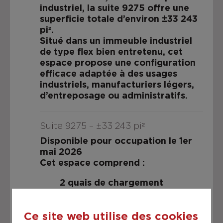
industriel,
la suite 9275
offre une
superficie totale d’environ
±33 243
pi²
.
Situé dans un immeuble industriel
de type flex bien entretenu, cet
espace propose une configuration
efficace adaptée à des usages
industriels, manufacturiers légers,
d’entreposage ou administratifs.
Suite 9275 – ±33 243 pi²
Disponible pour occupation le 1er
mai 2026
Cet espace comprend :
2 quais de chargement
1 porte au sol
Hauteur libre de 18'
Ce site web utilise des cookies
Bureaux aménagés sur 2