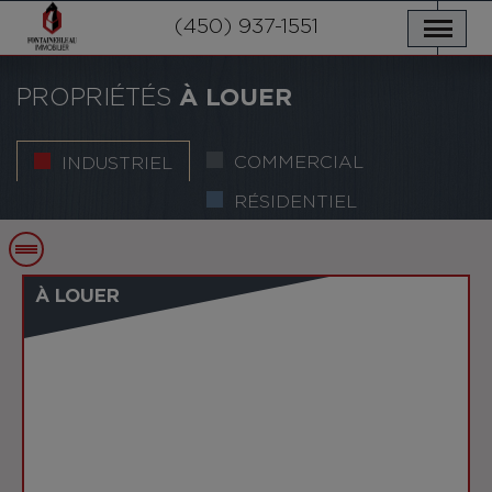
NOS PROPRIÉTÉS
SERVICES
(450) 937-1551
NOUVELLES
NOUS JOINDRE
POLITIQUE DE CONFIDENTIALITÉ
ENGLISH
PROPRIÉTÉS
À LOUER
COMMERCIAL
INDUSTRIEL
RÉSIDENTIEL
À LOUER