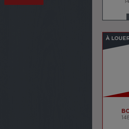
1
À LOUE
B
148