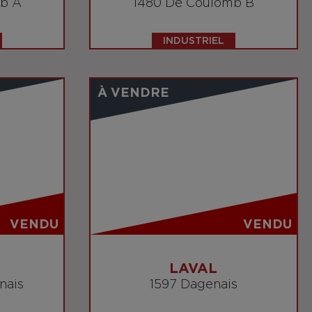
b A
1480 De Coulomb B
INDUSTRIEL
À VENDRE
VENDU
VENDU
LAVAL
nais
1597 Dagenais