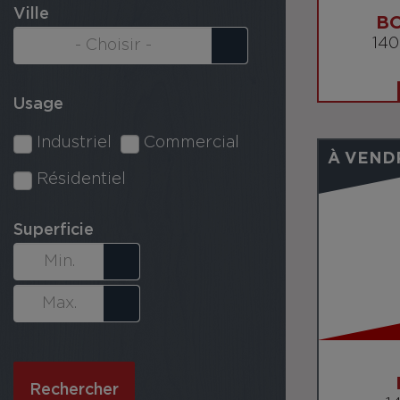
Ville
B
14
Usage
Industriel
Commercial
À VEND
Résidentiel
Superficie
Rechercher