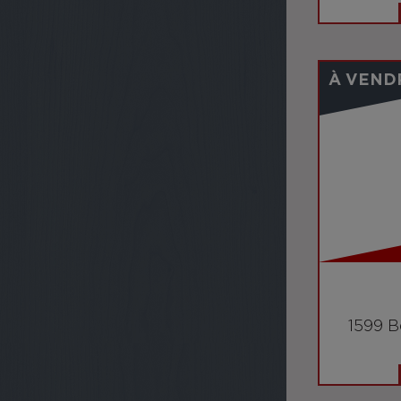
À VEND
1599 B