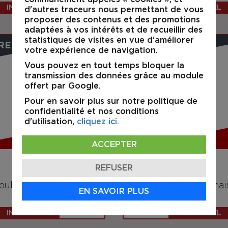
INDUSTRIEL
INDUSTRIEL
d'autres traceurs nous permettant de vous
proposer des contenus et des promotions
adaptées à vos intérêts et de recueillir des
statistiques de visites en vue d'améliorer
RE
À VENDRE
votre expérience de navigation.
Vous pouvez en tout temps bloquer la
transmission des données grâce au module
offert par Google.
Pour en savoir plus sur notre politique de
confidentialité et nos conditions
d'utilisation,
cliquez ici.
VENDU
ACCEPTER
REFUSER
LAVAL
LAVAL
oul. Dagenais Ouest
1599 Dagenai
EN SAVOIR PLUS
INDUSTRIEL
INDUSTRIEL