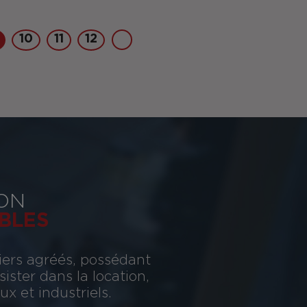
10
11
12
ON
BLES
iers agréés, possédant
ster dans la location,
x et industriels.