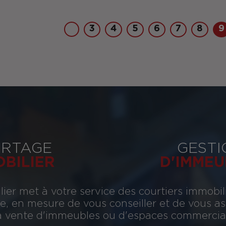
3
4
5
6
7
8
9
RTAGE
GESTI
OBILIER
D'IMMEU
ier met à votre service des courtiers immobil
, en mesure de vous conseiller et de vous assi
 la vente d'immeubles ou d'espaces commerciau