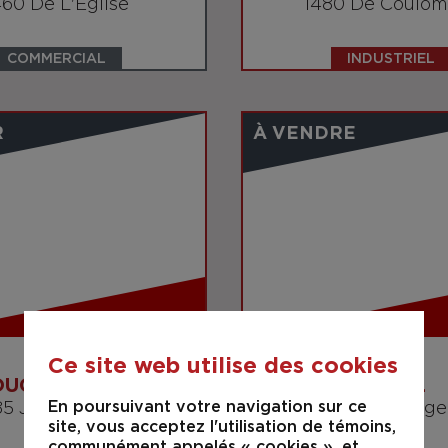
460 De L'Église
1480 De Coulom
COMMERCIAL
INDUSTRIEL
R
À VENDRE
LOUÉ
Ce site web utilise des cookies
OUCHERVILLE
LAVAL
En poursuivant votre navigation sur ce
5 Joliot Curie D
1591 à 1603 Dage
site, vous acceptez l'utilisation de témoins,
communément appelés « cookies », et