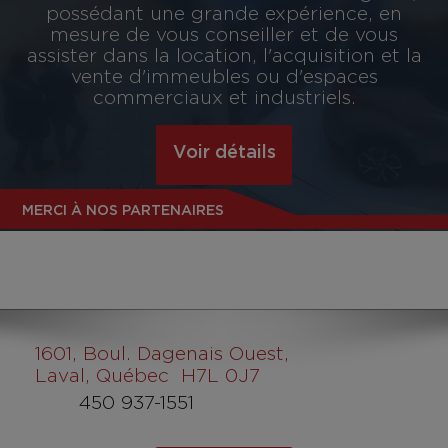
possédant une grande expérience, en
mesure de vous conseiller et de vous
assister dans la location, l'acquisition et la
vente d'immeubles ou d'espaces
commerciaux et industriels.
Voir détails
MERCI À NOS PARTENAIRES
1601
, Boul. Dagenais Ouest,
Laval, Québec H7L 0J7
450 937-1551