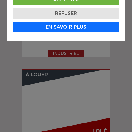
ACCEPTER
REFUSER
LOUÉ
EN SAVOIR PLUS
BOIS-DES-FILION
886 Boul. Industriel
INDUSTRIEL
À LOUER
LOUÉ