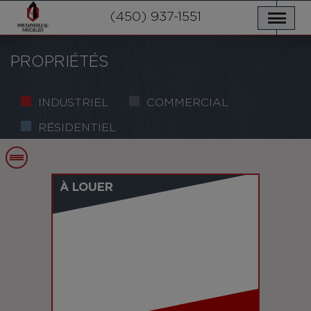
NOS PROPRIÉTÉS
SERVICES
(450) 937-1551
NOUVELLES
NOUS JOINDRE
POLITIQUE DE CONFIDENTIALITÉ
ENGLISH
PROPRIÉTÉS
INDUSTRIEL
COMMERCIAL
RÉSIDENTIEL
À LOUER