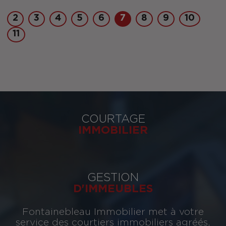
2
3
4
5
6
7
8
9
10
11
COURTAGE
IMMOBILIER
GESTION
D'IMMEUBLES
Fontainebleau Immobilier met à votre
service des courtiers immobiliers agréés,