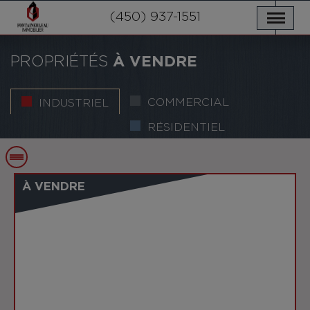
NOS PROPRIÉTÉS
SERVICES
(450) 937-1551
NOUVELLES
NOUS JOINDRE
POLITIQUE DE CONFIDENTIALITÉ
ENGLISH
PROPRIÉTÉS
À VENDRE
COMMERCIAL
INDUSTRIEL
RÉSIDENTIEL
À VENDRE