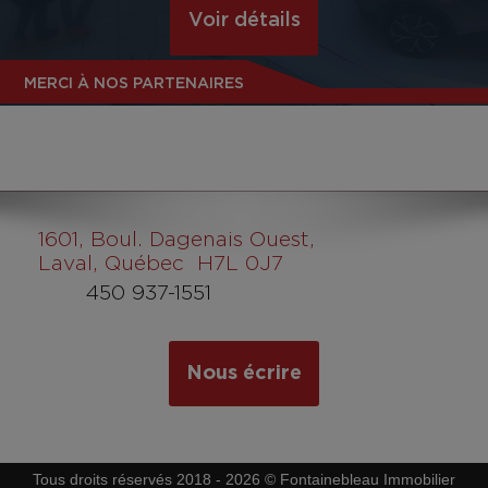
Voir détails
MERCI À NOS PARTENAIRES
1601
, Boul. Dagenais Ouest,
Laval, Québec H7L 0J7
450 937-1551
Nous écrire
Tous droits réservés 2018 - 2026 © Fontainebleau Immobilier