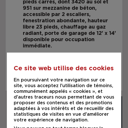
pieds carrés, dont 3420 au sol et
951 sur mezzanine de béton,
accessible par 2 escaliers,
fenestration abondante, hauteur
libre 23 pieds, chauffage au gaz
radiant, porte de garage de 12' x 14'
disponible pour occupation
immédiate.
Enseigne sur pylône avec éclairage
au LED
Ce site web utilise des cookies
5 places de stationnement réservés
En poursuivant votre navigation sur ce
site, vous acceptez l'utilisation de témoins,
communément appelés « cookies », et
d'autres traceurs nous permettant de vous
proposer des contenus et des promotions
adaptées à vos intérêts et de recueillir des
statistiques de visites en vue d'améliorer
votre expérience de navigation.