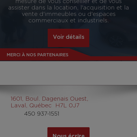
mesure de vous conseiller et de vous
assister dans la location, l'acquisition et la
vente d'immeubles ou d'espaces
commerciaux et industriels.
Voir détails
MERCI À NOS PARTENAIRES
1601
, Boul. Dagenais Ouest,
Laval, Québec H7L 0J7
450 937-1551
Nous écrire