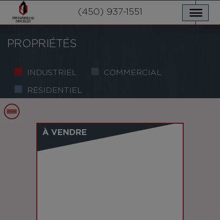
NOS PROPRIÉTÉS
SERVICES
(450) 937-1551
NOUVELLES
NOUS JOINDRE
POLITIQUE DE CONFIDENTIALITÉ
ENGLISH
PROPRIÉTÉS
INDUSTRIEL
COMMERCIAL
RÉSIDENTIEL
À VENDRE