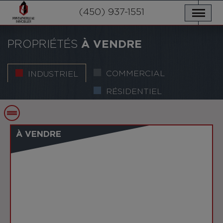
NOS PROPRIÉTÉS
SERVICES
(450) 937-1551
NOUVELLES
NOUS JOINDRE
POLITIQUE DE CONFIDENTIALITÉ
ENGLISH
PROPRIÉTÉS
À VENDRE
COMMERCIAL
INDUSTRIEL
RÉSIDENTIEL
À VENDRE