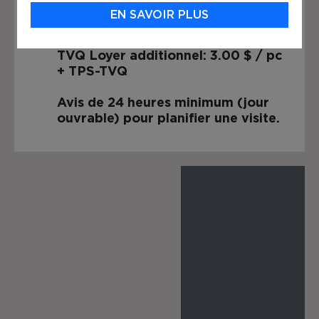
Grand terrain clôturé
EN SAVOIR PLUS
Loyer de base: 14.00 $ / pc + TPS-
TVQ Loyer additionnel: 3.00 $ / pc
+ TPS-TVQ
Avis de 24 heures minimum (jour
ouvrable) pour planifier une visite.