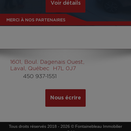
Voir détails
MERCI À NOS PARTENAIRES
1601
, Boul. Dagenais Ouest,
Laval, Québec H7L 0J7
450 937-1551
Nous écrire
Tous droits réservés 2018 - 2026 © Fontainebleau Immobilier