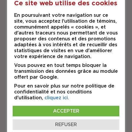
Ce site web utilise des cookies
Bâtisse industrielle en excellente
condition dans un secteur en
En poursuivant votre navigation sur ce
demande. Facile d'accès par
site, vous acceptez l'utilisation de témoins,
l'autoroute 40 et la route 342.
communément appelés « cookies », et
d'autres traceurs nous permettant de vous
Bureaux climatisés en façade du
proposer des contenus et des promotions
bâtiment, 5 024 pc
adaptées à vos intérêts et de recueillir des
statistiques de visites en vue d'améliorer
votre expérience de navigation.
Entrepôt : 22,987 pc
Débarcadère: 1,575 pc
Vous pouvez en tout temps bloquer la
transmission des données grâce au module
Superficie totale: 29,586 pc
offert par Google.
Pour en savoir plus sur notre politique de
Hauteur libre: 22' à 25'
confidentialité et nos conditions
Pont-roulant: 1 de 5T
d'utilisation,
cliquez ici.
Portes au sol: 1(18' x 16') + 1(18' x
12') + 1(14' x 14') + 1(12' x 12')
ACCEPTER
Quais: 2 (8' x 9') avec niveleurs
Gicleurs
REFUSER