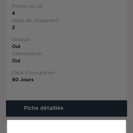
Portes au sol
4
Quais de chagement
2
Gicleurs
Oui
Climatisation
Oui
Date d'occupation
90 Jours
Fiche détaillée
Description