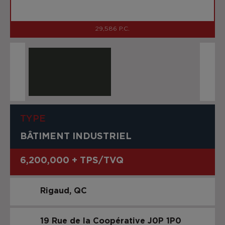
29,586 P.C.
TYPE
BÂTIMENT INDUSTRIEL
6,200,000 + TPS/TVQ
Rigaud
QC
19 Rue de la Coopérative
J0P 1P0