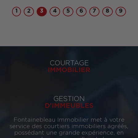
1
2
3
4
5
6
7
8
9
COURTAGE
IMMOBILIER
GESTION
D'IMMEUBLES
Fontainebleau Immobilier met à votre
service des courtiers immobiliers agréés,
possédant une grande expérience, en