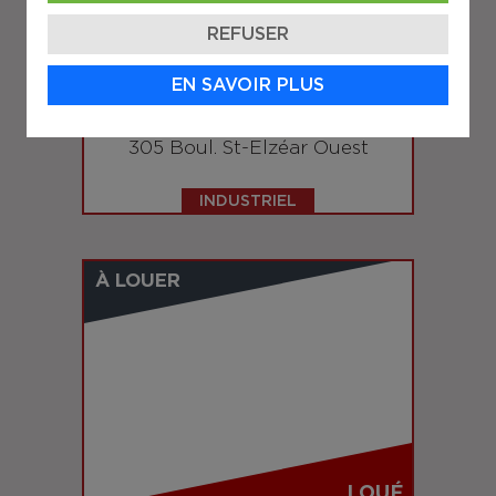
REFUSER
LOUÉ
EN SAVOIR PLUS
LAVAL
305 Boul. St-Elzéar Ouest
INDUSTRIEL
À LOUER
LOUÉ