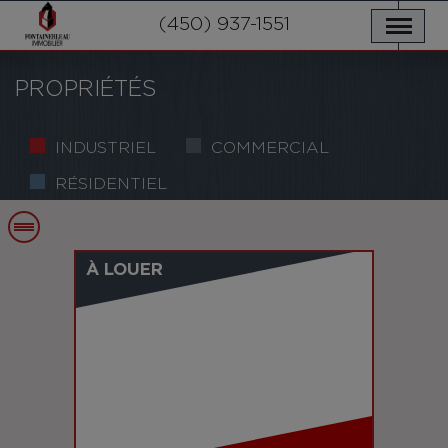
NOS PROPRIÉTÉS
SERVICES
(450) 937-1551
NOUVELLES
NOUS JOINDRE
POLITIQUE DE CONFIDENTIALITÉ
ENGLISH
PROPRIÉTÉS
INDUSTRIEL
COMMERCIAL
RÉSIDENTIEL
À LOUER