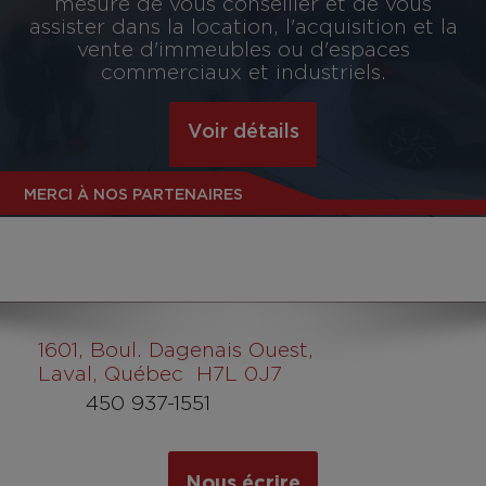
mesure de vous conseiller et de vous
assister dans la location, l'acquisition et la
vente d'immeubles ou d'espaces
commerciaux et industriels.
Voir détails
MERCI À NOS PARTENAIRES
1601
, Boul. Dagenais Ouest,
Laval, Québec H7L 0J7
450 937-1551
Nous écrire