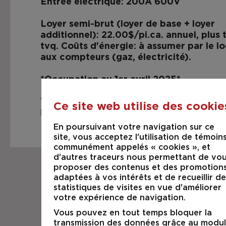
Entrée électrique: 200A 600V
Loyer semi-brut (loyer de base + loyer
additionnel): 22.00$/pi.ca. annuel, plus 
tvq. Coûts d'énergie: à assumer par le lo
aux compteurs (gaz, électricité).
*Occupation au 1er avril 2025*
Visitez les lieux;
Ce site web utilise des cookie
https://www.youtube.com/shorts/roJ
En poursuivant votre navigation sur ce
site, vous acceptez l'utilisation de témoins
communément appelés « cookies », et
d'autres traceurs nous permettant de vo
proposer des contenus et des promotion
adaptées à vos intérêts et de recueillir de
statistiques de visites en vue d'améliorer
votre expérience de navigation.
Vous pouvez en tout temps bloquer la
transmission des données grâce au modu