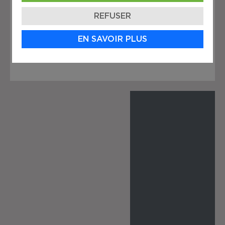
Zonage :
Zi.1-4087 (C1, C2, C5, I1, I2,
I3, E1, E2, A1)
REFUSER
Idéal pour :
entreprises
EN SAVOIR PLUS
industrielles, commerciales ou
logistiques