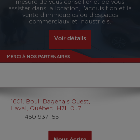
mesure de vous conseiller et de vous
assister dans la location, l'acquisition et la
vente d'immeubles ou d'espaces
commerciaux et industriels.
Voir détails
MERCI À NOS PARTENAIRES
1601
, Boul. Dagenais Ouest,
Laval, Québec H7L 0J7
450 937-1551