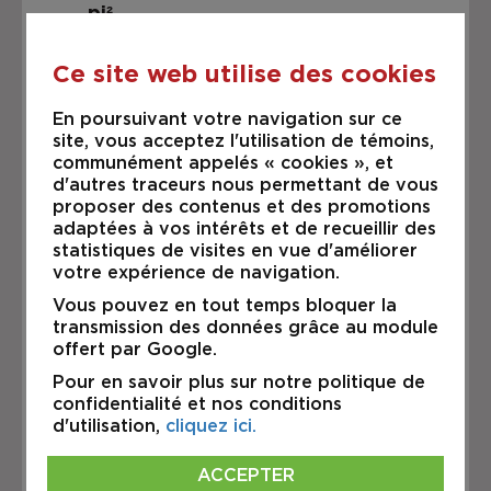
pi²
Situé en façade du boulevard
Dagenais Ouest, à quelques
Ce site web utilise des cookies
minutes des autoroutes 15 et 440.
En poursuivant votre navigation sur ce
Détails de l’unité :
site, vous acceptez l'utilisation de témoins,
• 4 bureaux fermés et réception
communément appelés « cookies », et
(environ 878,81 pi² de bureaux)
d'autres traceurs nous permettant de vous
• Environ 3 000 pi² d’entrepôt
proposer des contenus et des promotions
adaptées à vos intérêts et de recueillir des
• Hauteur libre : 18 pi
statistiques de visites en vue d'améliorer
• 1 quai de chargement
votre expérience de navigation.
Conditions de location :
Vous pouvez en tout temps bloquer la
• Loyer net : 15,50 $/pi²
transmission des données grâce au module
offert par Google.
• Dépenses opérationnelles
estimées : 5,75 $/pi²
Pour en savoir plus sur notre politique de
• Plan indicatif fourni, pouvant
confidentialité et nos conditions
différer de la division actuelle
d'utilisation,
cliquez ici.
• Disponibilité : immédiate
ACCEPTER