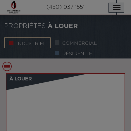
NOS PROPRIÉTÉS
SERVICES
(450) 937-1551
NOUVELLES
NOUS JOINDRE
POLITIQUE DE CONFIDENTIALITÉ
ENGLISH
PROPRIÉTÉS
À LOUER
COMMERCIAL
INDUSTRIEL
RÉSIDENTIEL
À LOUER