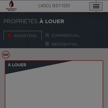
NOS PROPRIÉTÉS
SERVICES
(450) 937-1551
NOUVELLES
NOUS JOINDRE
POLITIQUE DE CONFIDENTIALITÉ
ENGLISH
PROPRIÉTÉS
À LOUER
COMMERCIAL
INDUSTRIEL
RÉSIDENTIEL
À LOUER