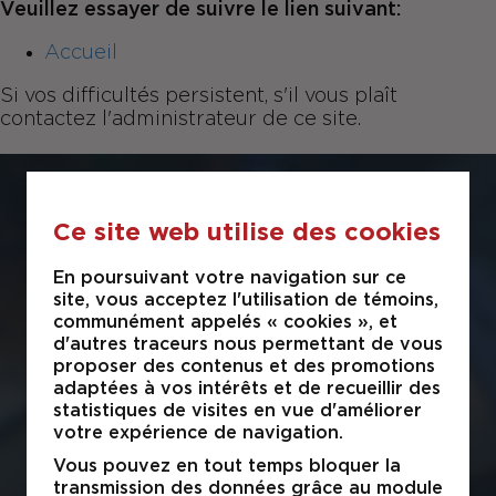
Veuillez essayer de suivre le lien suivant:
Accueil
Si vos difficultés persistent, s'il vous plaît
contactez l'administrateur de ce site.
COURTAGE
Ce site web utilise des cookies
IMMOBILIER
En poursuivant votre navigation sur ce
site, vous acceptez l'utilisation de témoins,
communément appelés « cookies », et
GESTION
d'autres traceurs nous permettant de vous
D'IMMEUBLES
proposer des contenus et des promotions
adaptées à vos intérêts et de recueillir des
statistiques de visites en vue d'améliorer
Fontainebleau Immobilier met à votre
votre expérience de navigation.
service des courtiers immobiliers agréés,
possédant une grande expérience, en
Vous pouvez en tout temps bloquer la
mesure de vous conseiller et de vous
transmission des données grâce au module