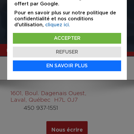
assister dans la location, l'acquisition et la
offert par Google.
vente d'immeubles ou d'espaces
Pour en savoir plus sur notre politique de
commerciaux et industriels.
confidentialité et nos conditions
d'utilisation,
cliquez ici.
Voir détails
ACCEPTER
MERCI À NOS PARTENAIRES
REFUSER
EN SAVOIR PLUS
1601
, Boul. Dagenais Ouest,
Laval, Québec H7L 0J7
450 937-1551
Nous écrire